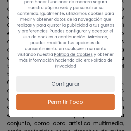
otro derecho de utilización, alteración,
para hacer funcionar de manera segura
nuestra página web y personalizar su
explotación, reproducción, distribución o
contenido. Igualmente, utilizamos cookies para
comunicación pública del web y/o de sus
medir y obtener datos de la navegación que
Contenidos distintos de los aquí
realizas y para ajustar la publicidad a tus gustos
y preferencias. Puedes configurar y aceptar el
expresamente previstos. Cualquier otro uso
uso de cookies a continuación. Asimismo,
o explotación de cualesquiera derechos
puedes modificar tus opciones de
consentimiento en cualquier momento
estará sujeto a la previa y expresa
visitando nuestra
Política de Cookies
y obtener
autorización específicamente otorgada a
más información haciendo clic en:
Política de
tal efecto por GUERRA PERÉZ, S.C.P. o el
Privacidad
tercero titular de los derechos afectados.
6.2.) Los contenidos, textos, fotografías,
Configurar
diseños, logotipos, imágenes, programas
de ordenador, códigos fuente y, en general,
Permitir Todo
cualquier creación intelectual existente en
este sitio, así como el propio sitio en su
conjunto, como obra artística multimedia,