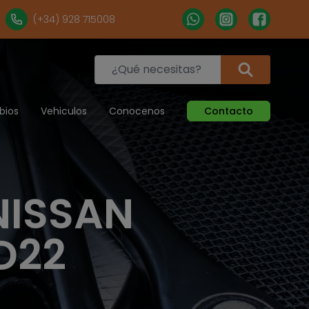
(+34) 928 715008
bios
Vehiculos
Conocenos
Contacto
NISSAN
D22