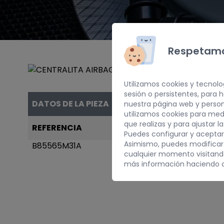
Respetamo
Utilizamos cookies y tecnolo
sesión o persistentes, para
DATOS DE LA PIEZA
nuestra página web y person
utilizamos cookies para med
que realizas y para ajustar l
REFERENCIA
AÑO
Puedes configurar y aceptar
Asimismo, puedes modificar
B85565M31A
2003
cualquier momento visitan
más información haciendo c