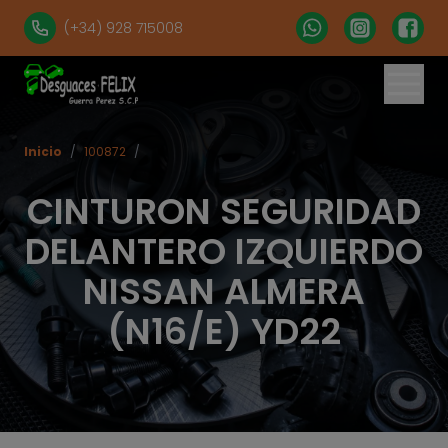
(+34) 928 715008
Inicio
/
100872
/
CINTURON SEGURIDAD
DELANTERO IZQUIERDO
NISSAN ALMERA
(N16/E) YD22