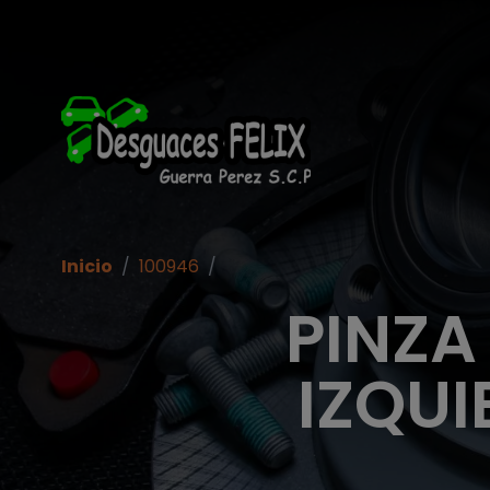
Inicio
/
100946
/
PINZA
IZQUI