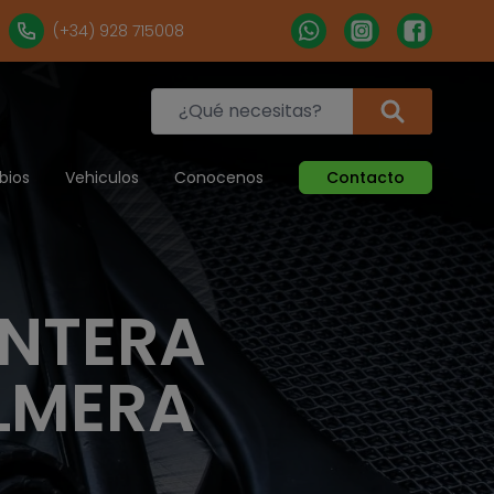
(+34) 928 715008
bios
Vehiculos
Conocenos
Contacto
ANTERA
ALMERA