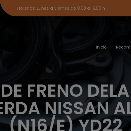
Horarios: Lunes a Viernes de 8.00 a 16.00 h
Inicio
Recam
 DE FRENO DEL
ERDA NISSAN 
(N16/E) YD22