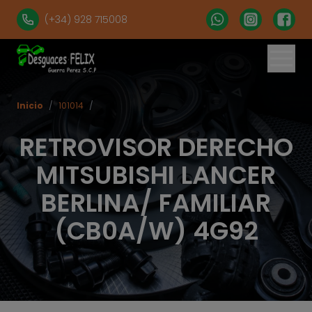
(+34) 928 715008
Inicio
/
101014
/
RETROVISOR DERECHO
MITSUBISHI LANCER
BERLINA/ FAMILIAR
(CB0A/W) 4G92