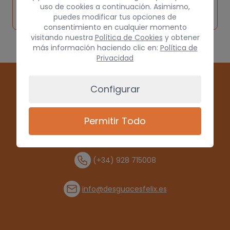
Solicitar
Consultar
vehículo de
uso de cookies a continuación. Asimismo,
pieza
por
puedes modificar tus opciones de
origen
consentimiento en cualquier momento
visitando nuestra
Política de Cookies
y obtener
más información haciendo clic en:
Política de
Privacidad
Configurar
Permitir Todo
(+34) 928 715008
info@desguacesfelix.es