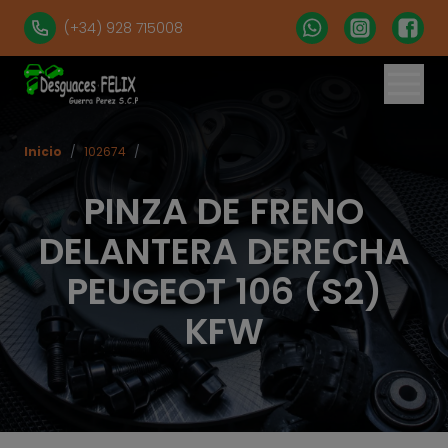
(+34) 928 715008
Inicio
/
102674
/
PINZA DE FRENO
DELANTERA DERECHA
PEUGEOT 106 (S2)
KFW