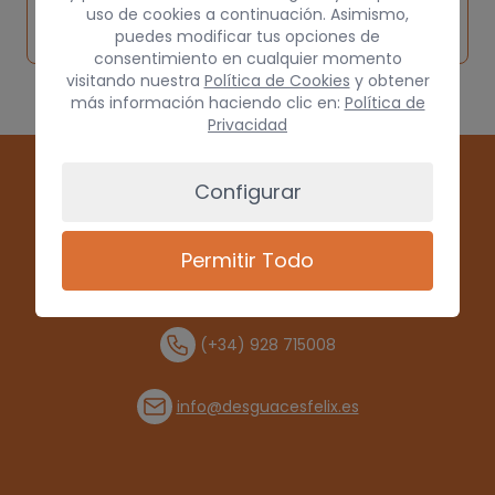
Solicitar
Consultar
vehículo de
uso de cookies a continuación. Asimismo,
pieza
por
puedes modificar tus opciones de
origen
consentimiento en cualquier momento
visitando nuestra
Política de Cookies
y obtener
más información haciendo clic en:
Política de
Privacidad
Configurar
Permitir Todo
(+34) 928 715008
info@desguacesfelix.es