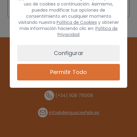
Solicitar
Consultar
vehículo de
uso de cookies a continuación. Asimismo,
pieza
por
puedes modificar tus opciones de
origen
consentimiento en cualquier momento
visitando nuestra
Política de Cookies
y obtener
más información haciendo clic en:
Política de
Privacidad
Configurar
Permitir Todo
(+34) 928 715008
info@desguacesfelix.es