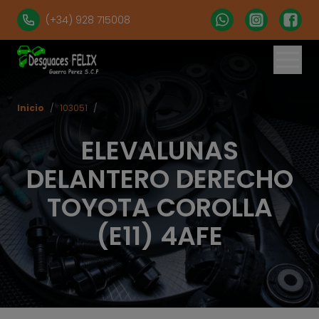
(+34) 928 715008
Inicio
/
103051
/
ELEVALUNAS
DELANTERO DERECHO
TOYOTA COROLLA
(E11) 4AFE