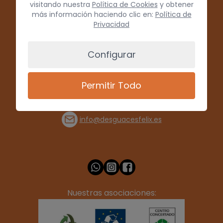
visitando nuestra
Política de Cookies
y obtener
más información haciendo clic en:
Política de
Privacidad
Configurar
Permitir Todo
(+34) 928 715008
info@desguacesfelix.es
Nuestras asociaciones: