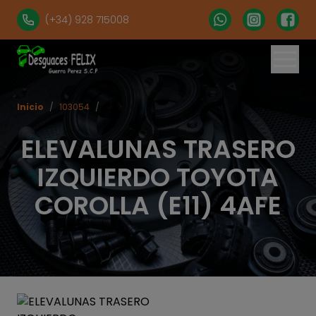
(+34) 928 715008
Inicio
/
103054
/
ELEVALUNAS TRASERO
IZQUIERDO TOYOTA
COROLLA (E11) 4AFE