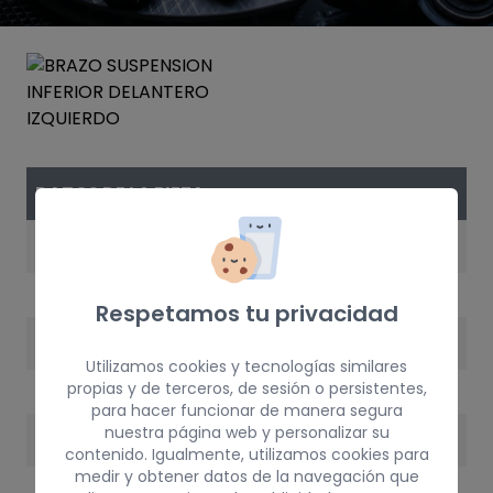
DATOS DE LA PIEZA
REFERENCIA
90498735
Respetamos tu privacidad
AÑO
Utilizamos cookies y tecnologías similares
1998
propias y de terceros, de sesión o persistentes,
para hacer funcionar de manera segura
nuestra página web y personalizar su
PESO
contenido. Igualmente, utilizamos cookies para
medir y obtener datos de la navegación que
5 kg