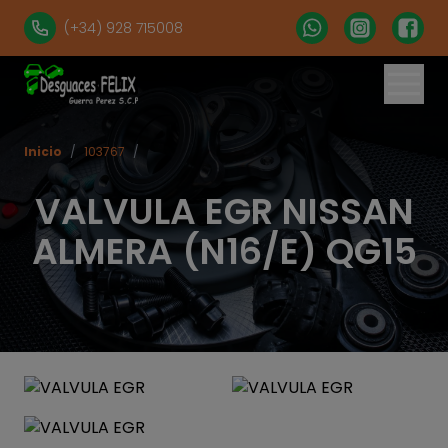
(+34) 928 715008
Inicio
/
103767
/
VALVULA EGR NISSAN
ALMERA (N16/E) QG15