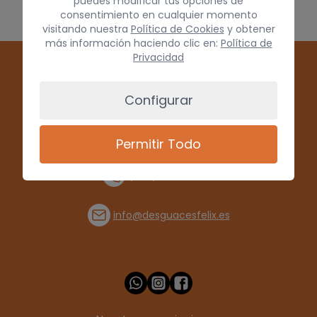
puedes modificar tus opciones de
consentimiento en cualquier momento
visitando nuestra
Política de Cookies
y obtener
más información haciendo clic en:
Política de
Privacidad
Configurar
Permitir Todo
(+34) 928 715008
info@desguacesfelix.es