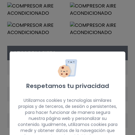
DATOS DE LA PIEZA
REFERENCIA
8D0260805MV
Respetamos tu privacidad
AÑO
Utilizamos cookies y tecnologías similares
1998
propias y de terceros, de sesión o persistentes,
para hacer funcionar de manera segura
nuestra página web y personalizar su
PESO
contenido. Igualmente, utilizamos cookies para
medir y obtener datos de la navegación que
5 kg