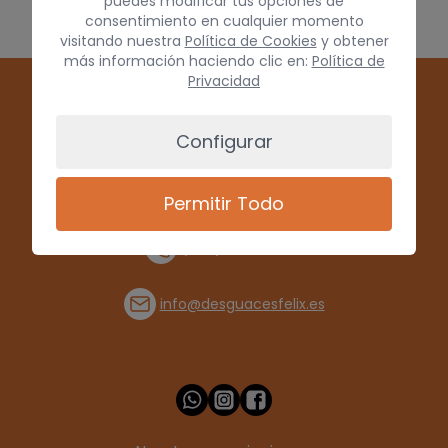
puedes modificar tus opciones de
consentimiento en cualquier momento
visitando nuestra
Política de Cookies
y obtener
más información haciendo clic en:
Política de
Privacidad
Configurar
Permitir Todo
(+34) 928 715008
info@desguacesfelix.es