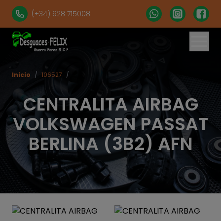
(+34) 928 715008
Inicio
/
106527
/
CENTRALITA AIRBAG
VOLKSWAGEN PASSAT
BERLINA (3B2) AFN