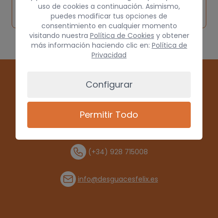
Solicitar
Consultar
vehículo de
uso de cookies a continuación. Asimismo,
pieza
por
puedes modificar tus opciones de
origen
consentimiento en cualquier momento
visitando nuestra
Política de Cookies
y obtener
más información haciendo clic en:
Política de
Privacidad
Configurar
Permitir Todo
(+34) 928 715008
info@desguacesfelix.es