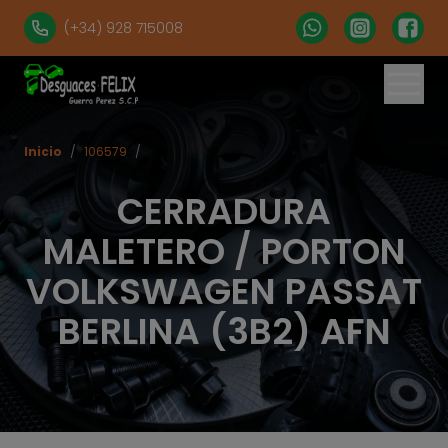
(+34) 928 715008
Inicio
/
106579
/
CERRADURA
MALETERO / PORTON
VOLKSWAGEN PASSAT
BERLINA (3B2) AFN