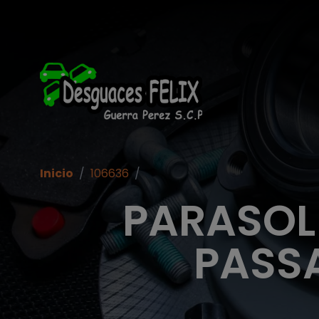
Inicio
/
106636
/
PARASOL
PASSA