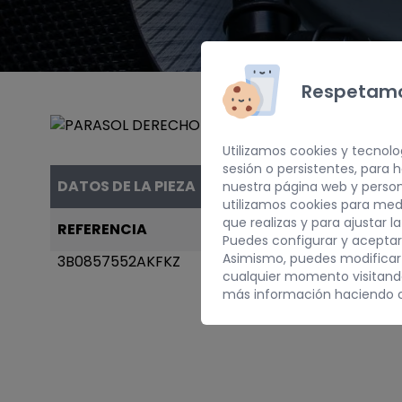
Respetamo
Utilizamos cookies y tecnolo
sesión o persistentes, para
DATOS DE LA PIEZA
nuestra página web y person
utilizamos cookies para med
que realizas y para ajustar l
REFERENCIA
AÑO
Puedes configurar y aceptar
Asimismo, puedes modificar
3B0857552AKFKZ
1998
cualquier momento visitan
más información haciendo c