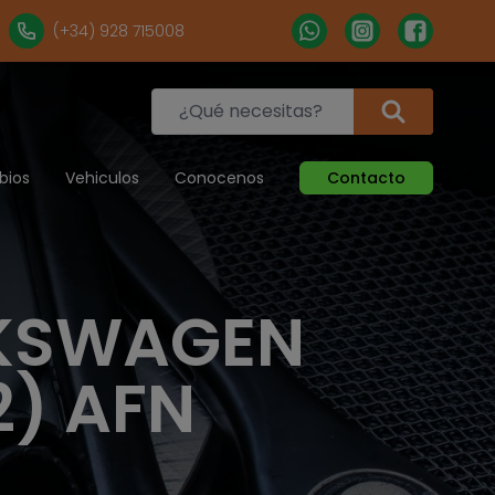
(+34) 928 715008
bios
Vehiculos
Conocenos
Contacto
LKSWAGEN
2) AFN