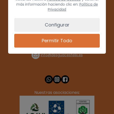
más información haciendo clic en:
Política de
Privacidad
Configurar
Permitir Todo
(+34) 928 715008
info@desguacesfelix.es
Nuestras asociaciones: