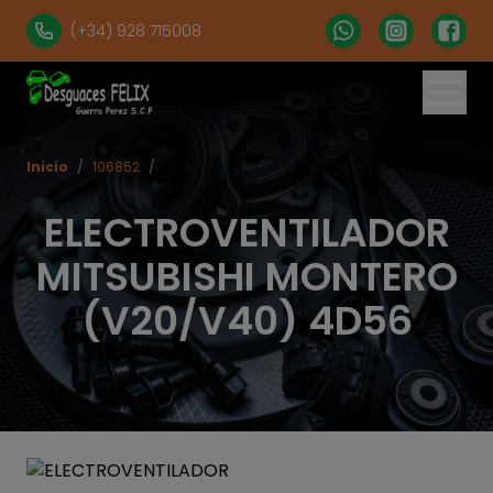
(+34) 928 715008
Inicio
/
106852
/
ELECTROVENTILADOR
MITSUBISHI MONTERO
(V20/V40) 4D56