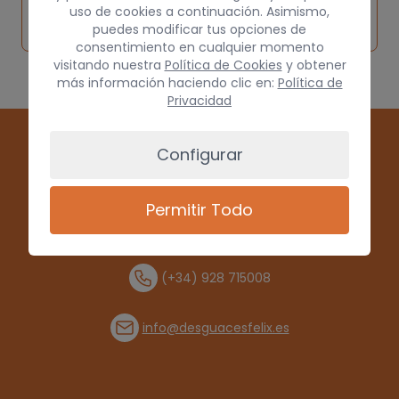
Solicitar
Consultar
vehículo de
uso de cookies a continuación. Asimismo,
pieza
por
puedes modificar tus opciones de
origen
consentimiento en cualquier momento
visitando nuestra
Política de Cookies
y obtener
más información haciendo clic en:
Política de
Privacidad
Configurar
Permitir Todo
(+34) 928 715008
info@desguacesfelix.es