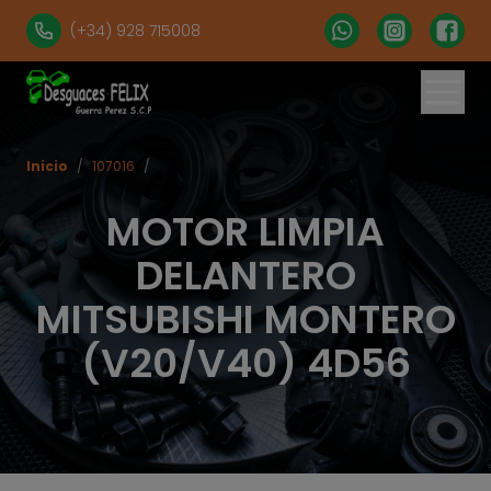
(+34) 928 715008
Inicio
/
107016
/
MOTOR LIMPIA
DELANTERO
MITSUBISHI MONTERO
(V20/V40) 4D56