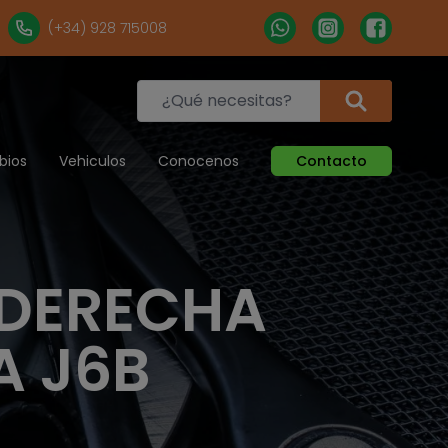
(+34) 928 715008
bios
Vehiculos
Conocenos
Contacto
 DERECHA
A J6B