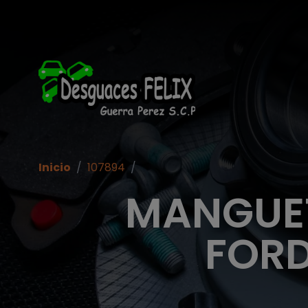
Inicio
/
107894
/
MANGUET
FORD