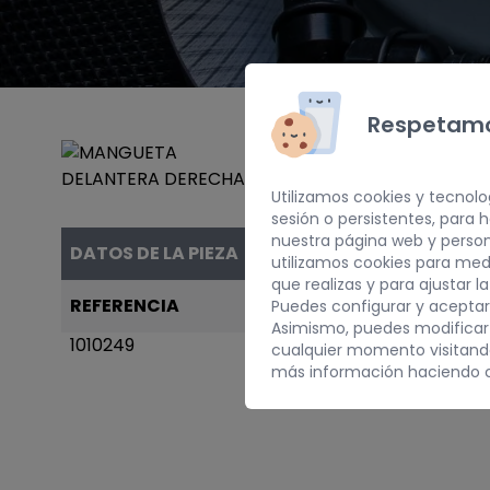
Respetamo
Utilizamos cookies y tecnolo
sesión o persistentes, para
nuestra página web y person
DATOS DE LA PIEZA
utilizamos cookies para med
que realizas y para ajustar l
REFERENCIA
AÑO
Puedes configurar y aceptar
Asimismo, puedes modificar
1010249
1995
cualquier momento visitan
más información haciendo c