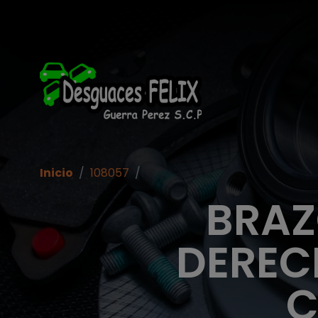
Inicio
/
108057
/
BRAZ
DERECH
C