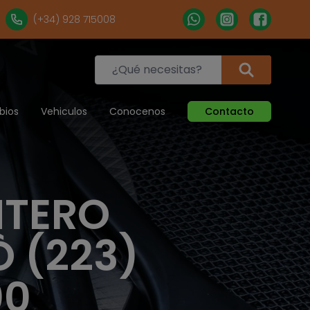
(+34) 928 715008
bios
Vehiculos
Conocenos
Contacto
NTERO
Ò (223)
00