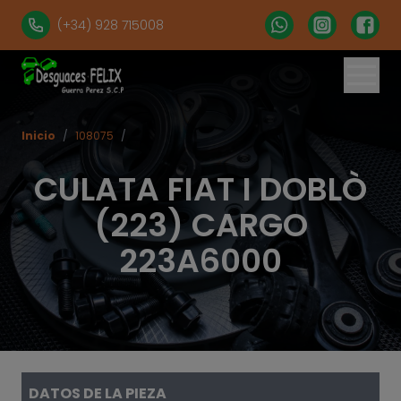
(+34) 928 715008
Inicio
/
108075
/
CULATA FIAT I DOBLÒ
(223) CARGO
223A6000
DATOS DE LA PIEZA