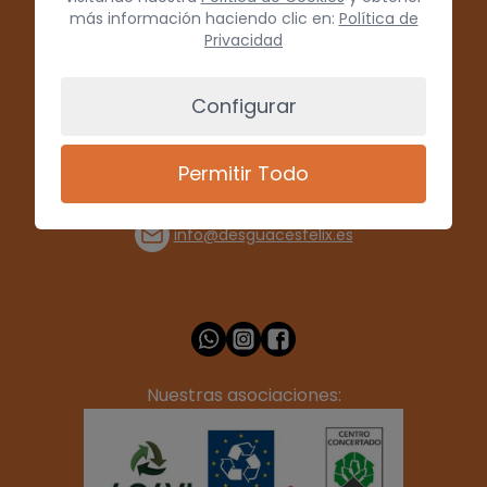
más información haciendo clic en:
Política de
Privacidad
Configurar
Permitir Todo
(+34) 928 715008
info@desguacesfelix.es
Nuestras asociaciones: