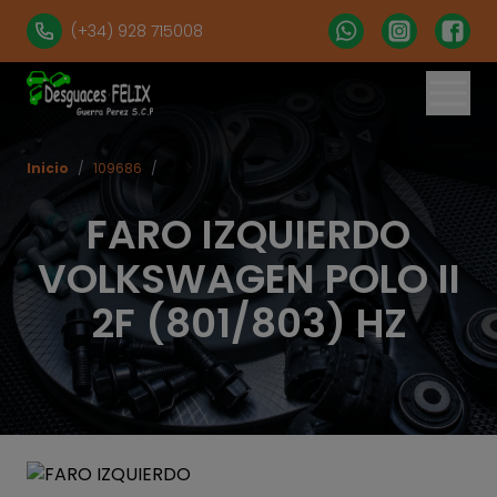
(+34) 928 715008
Inicio
/
109686
/
FARO IZQUIERDO
VOLKSWAGEN POLO II
2F (801/803) HZ