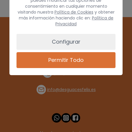
puedes modificar tus opciones de
consentimiento en cualquier momento
visitando nuestra
Política de Cookies
y obtener
más información haciendo clic en:
Política de
Privacidad
Configurar
Permitir Todo
(+34) 928 715008
info@desguacesfelix.es