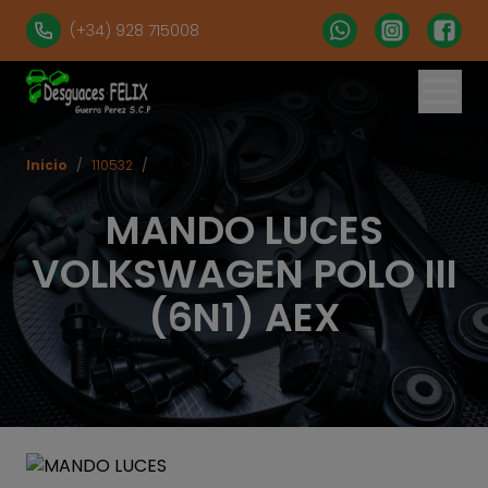
(+34) 928 715008
Inicio
/
110532
/
MANDO LUCES
VOLKSWAGEN POLO III
(6N1) AEX