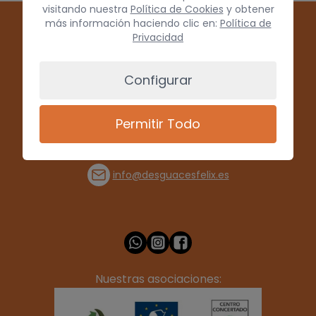
visitando nuestra
Política de Cookies
y obtener
más información haciendo clic en:
Política de
Privacidad
Configurar
Permitir Todo
(+34) 928 715008
info@desguacesfelix.es
Nuestras asociaciones: