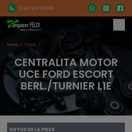
(+34) 928 715008
Inicio
/
110836
/
CENTRALITA MOTOR
UCE FORD ESCORT
BERL./TURNIER L1E
DATOS DE LA PIEZA