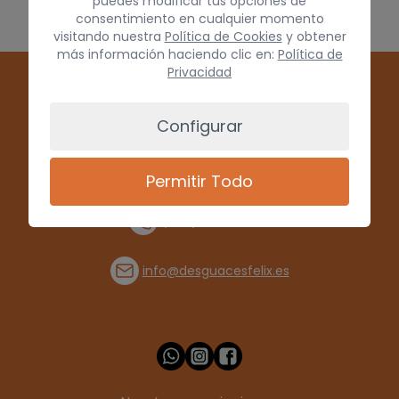
puedes modificar tus opciones de
consentimiento en cualquier momento
visitando nuestra
Política de Cookies
y obtener
más información haciendo clic en:
Política de
Privacidad
Configurar
Permitir Todo
(+34) 928 715008
info@desguacesfelix.es