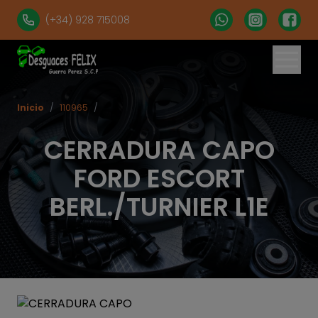
(+34) 928 715008
Inicio
/
110965
/
CERRADURA CAPO
FORD ESCORT
BERL./TURNIER L1E