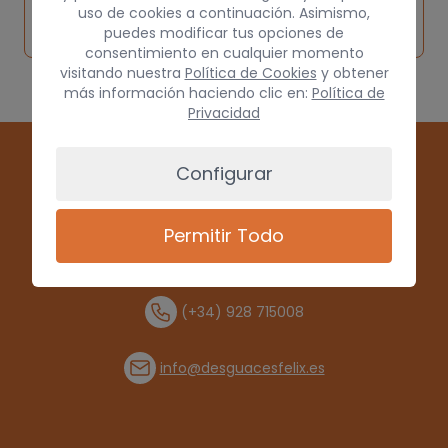
Solicitar
Consultar
vehículo de
uso de cookies a continuación. Asimismo,
pieza
por
puedes modificar tus opciones de
origen
consentimiento en cualquier momento
visitando nuestra
Política de Cookies
y obtener
más información haciendo clic en:
Política de
Privacidad
Configurar
Permitir Todo
(+34) 928 715008
info@desguacesfelix.es