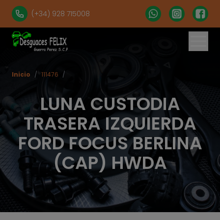
(+34) 928 715008
Inicio
/
111476
/
LUNA CUSTODIA
TRASERA IZQUIERDA
FORD FOCUS BERLINA
(CAP) HWDA