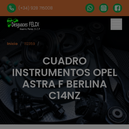
(+34) 928 715008
Inicio
/
112359
/
CUADRO
INSTRUMENTOS OPEL
ASTRA F BERLINA
C14NZ