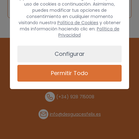
Solicitar
Consultar
vehículo de
uso de cookies a continuación. Asimismo,
pieza
por
puedes modificar tus opciones de
origen
consentimiento en cualquier momento
visitando nuestra
Política de Cookies
y obtener
más información haciendo clic en:
Política de
Privacidad
Configurar
Permitir Todo
(+34) 928 715008
info@desguacesfelix.es