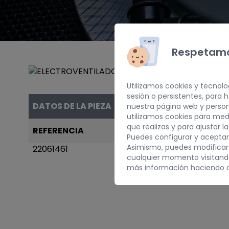
Respetamo
Utilizamos cookies y tecnolo
sesión o persistentes, para
DATOS DE LA PIEZA
nuestra página web y person
utilizamos cookies para med
que realizas y para ajustar l
REFERENCIA
AÑO
Puedes configurar y aceptar
Asimismo, puedes modificar
22061461
1995
cualquier momento visitan
más información haciendo c