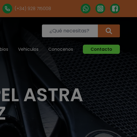
(+34) 928 715008
bios
Vehiculos
Conocenos
Contacto
EL ASTRA
Z