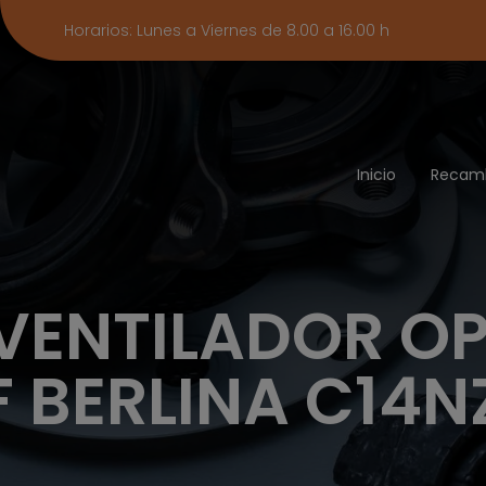
Horarios: Lunes a Viernes de 8.00 a 16.00 h
Inicio
Recam
VENTILADOR OP
F BERLINA C14N