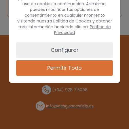
Solicitar
Consultar
vehículo de
uso de cookies a continuación. Asimismo,
pieza
por
puedes modificar tus opciones de
origen
consentimiento en cualquier momento
visitando nuestra
Política de Cookies
y obtener
más información haciendo clic en:
Política de
Privacidad
Configurar
Permitir Todo
(+34) 928 715008
info@desguacesfelix.es