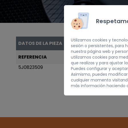
Respetamo
Utilizamos cookies y tecnolo
DATOS DE LA PIEZA
sesión o persistentes, para
nuestra página web y person
REFERENCIA
AÑO
utilizamos cookies para med
que realizas y para ajustar l
5J0823509
2011
Puedes configurar y aceptar
Asimismo, puedes modificar
cualquier momento visitan
más información haciendo c