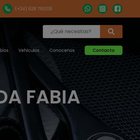
(+34) 928 715008
bios
Vehiculos
Conocenos
Contacto
A FABIA