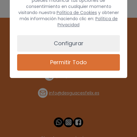
puedes modificar tus opciones de
consentimiento en cualquier momento
visitando nuestra
Política de Cookies
y obtener
más información haciendo clic en:
Política de
Privacidad
Configurar
Permitir Todo
(+34) 928 715008
info@desguacesfelix.es