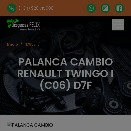
(+34) 928 715008
Inicio
/
113953
/
PALANCA CAMBIO
RENAULT TWINGO I
(C06) D7F