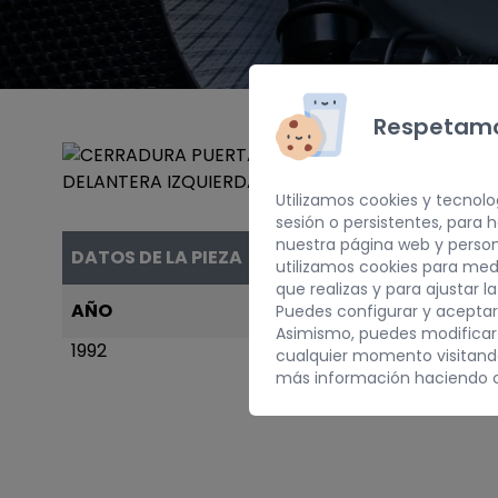
Respetamo
Utilizamos cookies y tecnolo
sesión o persistentes, para
nuestra página web y person
DATOS DE LA PIEZA
utilizamos cookies para med
que realizas y para ajustar l
AÑO
PESO
Puedes configurar y aceptar
Asimismo, puedes modificar
1992
5,00 kg
cualquier momento visitan
más información haciendo c