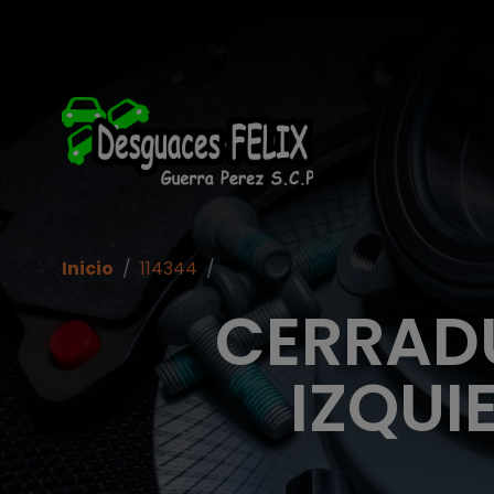
Inicio
/
114344
/
CERRAD
IZQUI