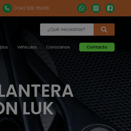
(+34) 928 715008
bios
Vehiculos
Conocenos
Contacto
LANTERA
ON LUK