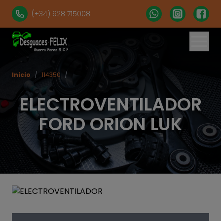
(+34) 928 715008
Inicio
/
114350
/
ELECTROVENTILADOR
FORD ORION LUK