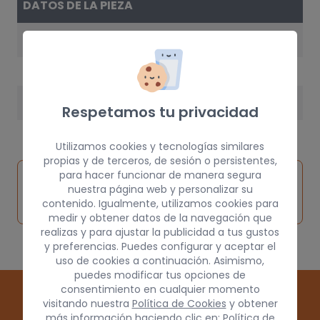
DATOS DE LA PIEZA
AÑO
1992
PESO
Respetamos tu privacidad
15 kg
Utilizamos cookies y tecnologías similares
propias y de terceros, de sesión o persistentes,
Inspeccionar
para hacer funcionar de manera segura
Solicitar
Consultar
nuestra página web y personalizar su
vehículo de
pieza
por
contenido. Igualmente, utilizamos cookies para
origen
medir y obtener datos de la navegación que
realizas y para ajustar la publicidad a tus gustos
y preferencias. Puedes configurar y aceptar el
uso de cookies a continuación. Asimismo,
puedes modificar tus opciones de
consentimiento en cualquier momento
visitando nuestra
Política de Cookies
y obtener
más información haciendo clic en:
Política de