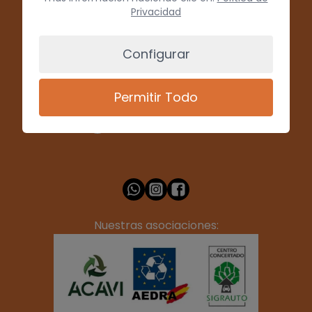
Privacidad
Configurar
(+34) 928 715008
Permitir Todo
info@desguacesfelix.es
Nuestras asociaciones: