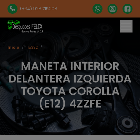
(+34) 928 715008
Inicio
/
115332
/
MANETA INTERIOR
DELANTERA IZQUIERDA
TOYOTA COROLLA
(E12) 4ZZFE