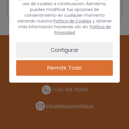
Solicitar
Consultar
vehículo de
uso de cookies a continuación. Asimismo,
pieza
por
puedes modificar tus opciones de
origen
consentimiento en cualquier momento
visitando nuestra
Política de Cookies
y obtener
más información haciendo clic en:
Política de
Privacidad
Configurar
Permitir Todo
(+34) 928 715008
info@desguacesfelix.es