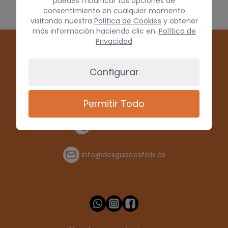
puedes modificar tus opciones de
consentimiento en cualquier momento
visitando nuestra
Política de Cookies
y obtener
más información haciendo clic en:
Política de
Privacidad
Configurar
Permitir Todo
(+34) 928 715008
info@desguacesfelix.es