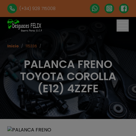
(+34) 928 715008
Inicio
/
115336
/
PALANCA FRENO
TOYOTA COROLLA
(E12) 4ZZFE