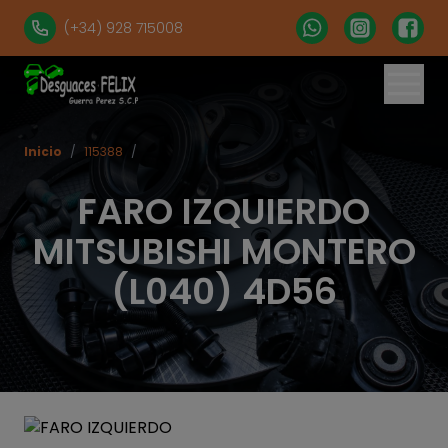
(+34) 928 715008
Inicio
/
115388
/
FARO IZQUIERDO
MITSUBISHI MONTERO
(L040) 4D56