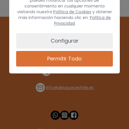
puedes modificar tus opciones de
consentimiento en cualquier momento
visitando nuestra
Política de Cookies
y obtener
más información haciendo clic en:
Política de
Privacidad
Configurar
Permitir Todo
(+34) 928 715008
info@desguacesfelix.es