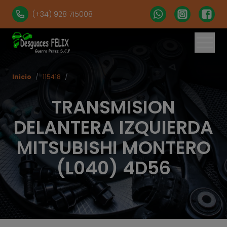
(+34) 928 715008
Inicio
/
115418
/
TRANSMISION
DELANTERA IZQUIERDA
MITSUBISHI MONTERO
(L040) 4D56