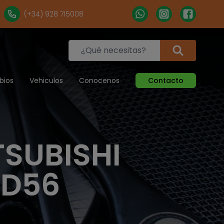
(+34) 928 715008
bios
Vehiculos
Conocenos
Contacto
SUBISHI
4D56