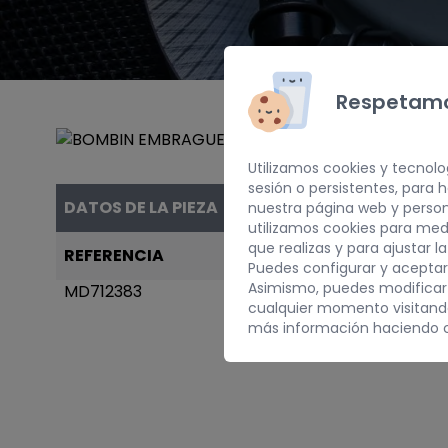
Respetamo
Utilizamos cookies y tecnolo
sesión o persistentes, para
DATOS DE LA PIEZA
nuestra página web y person
utilizamos cookies para med
que realizas y para ajustar l
REFERENCIA
AÑO
Puedes configurar y aceptar
Asimismo, puedes modificar
MD712383
1989
cualquier momento visitan
más información haciendo c