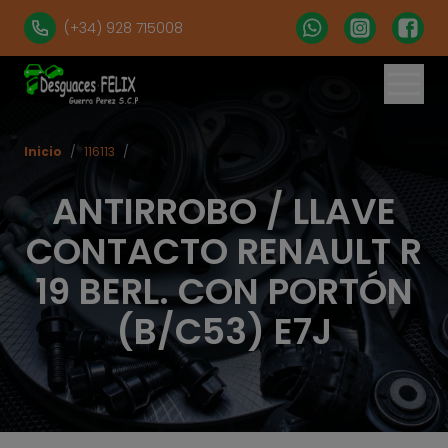
(+34) 928 715008
Inicio
/
116113
/
ANTIRROBO / LLAVE
CONTACTO RENAULT R
19 BERL. CON PORTÓN
(B/C53) E7J