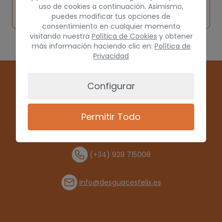
Solicitar
Consultar
vehículo de
uso de cookies a continuación. Asimismo,
pieza
por
puedes modificar tus opciones de
origen
consentimiento en cualquier momento
visitando nuestra
Política de Cookies
y obtener
más información haciendo clic en:
Política de
Privacidad
Configurar
Permitir Todo
(+34) 928 715008
info@desguacesfelix.es