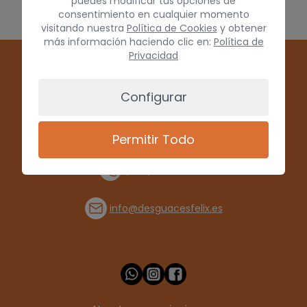
puedes modificar tus opciones de
consentimiento en cualquier momento
visitando nuestra
Política de Cookies
y obtener
más información haciendo clic en:
Política de
Privacidad
Configurar
Permitir Todo
(+34) 928 715008
info@desguacesfelix.es