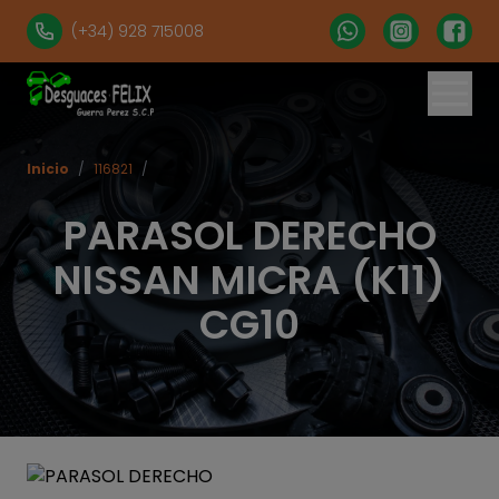
(+34) 928 715008
Inicio
/
116821
/
PARASOL DERECHO
NISSAN MICRA (K11)
CG10