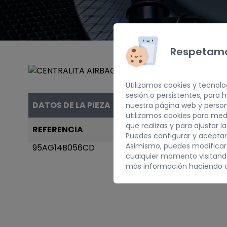
Respetamo
Utilizamos cookies y tecnolo
sesión o persistentes, para
DATOS DE LA PIEZA
nuestra página web y person
utilizamos cookies para med
que realizas y para ajustar l
REFERENCIA
AÑO
Puedes configurar y aceptar
Asimismo, puedes modificar
95AG14B056CD
1995
cualquier momento visitan
más información haciendo c