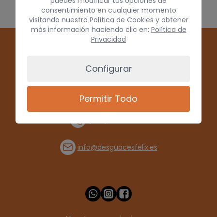
puedes modificar tus opciones de
consentimiento en cualquier momento
visitando nuestra
Política de Cookies
y obtener
más información haciendo clic en:
Política de
Privacidad
Configurar
Permitir Todo
(+34) 928 715008
info@desguacesfelix.es