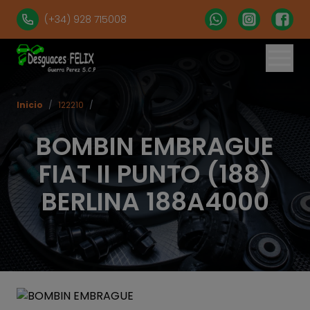
(+34) 928 715008
Inicio
/
122210
/
BOMBIN EMBRAGUE
FIAT II PUNTO (188)
BERLINA 188A4000