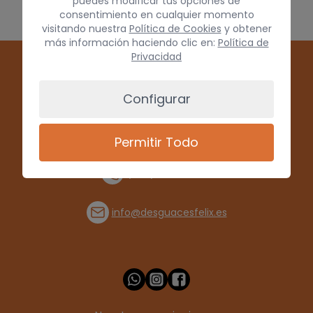
puedes modificar tus opciones de
consentimiento en cualquier momento
visitando nuestra
Política de Cookies
y obtener
más información haciendo clic en:
Política de
Privacidad
Configurar
Permitir Todo
(+34) 928 715008
info@desguacesfelix.es