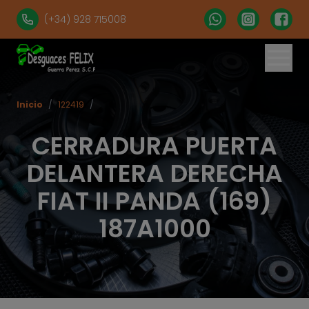
(+34) 928 715008
Inicio
/
122419
/
CERRADURA PUERTA
DELANTERA DERECHA
FIAT II PANDA (169)
187A1000