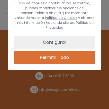
Solicitar
Consultar
vehículo de
uso de cookies a continuación. Asimismo,
pieza
por
puedes modificar tus opciones de
origen
consentimiento en cualquier momento
visitando nuestra
Política de Cookies
y obtener
más información haciendo clic en:
Política de
Privacidad
Configurar
Permitir Todo
(+34) 928 715008
info@desguacesfelix.es