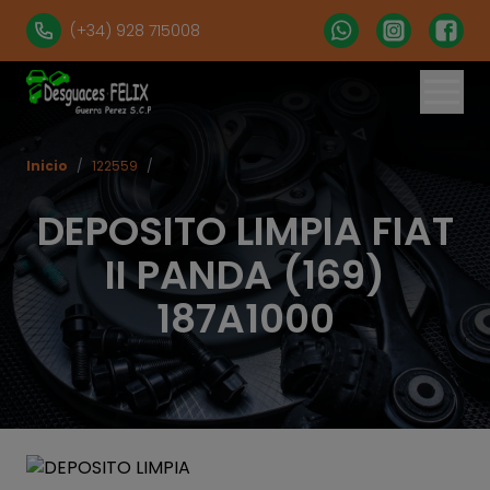
(+34) 928 715008
Inicio
/
122559
/
DEPOSITO LIMPIA FIAT
II PANDA (169)
187A1000