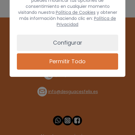
puedes modificar tus opciones de
consentimiento en cualquier momento
visitando nuestra
Política de Cookies
y obtener
más información haciendo clic en:
Política de
Privacidad
Configurar
Permitir Todo
(+34) 928 715008
info@desguacesfelix.es