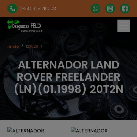
(+34) 928 715008
Inicio
/
123028
/
ALTERNADOR LAND
ROVER FREELANDER
(LN)(01.1998) 20T2N