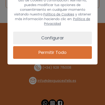
pieza
por
uso de cookies a continuación. Asimismo,
origen
puedes modificar tus opciones de
consentimiento en cualquier momento
visitando nuestra
Política de Cookies
y obtener
más información haciendo clic en:
Política de
Privacidad
Configurar
Permitir Todo
(+34) 928 715008
info@desguacesfelix.es