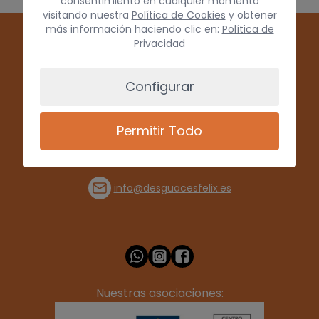
consentimiento en cualquier momento
visitando nuestra
Política de Cookies
y obtener
más información haciendo clic en:
Política de
Privacidad
Configurar
Permitir Todo
(+34) 928 715008
info@desguacesfelix.es
Nuestras asociaciones: