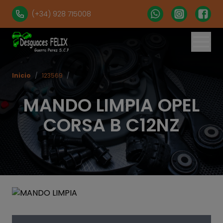
(+34) 928 715008
Inicio
/
123569
/
MANDO LIMPIA OPEL
CORSA B C12NZ