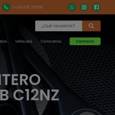
(+34) 928 715008
bios
Vehiculos
Conocenos
Contacto
NTERO
B C12NZ