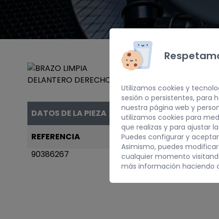
Respetamo
Utilizamos cookies y tecnolo
sesión o persistentes, para
nuestra página web y person
DATOS DE LA PIEZA
utilizamos cookies para med
que realizas y para ajustar l
REFERENCIA
AÑO
Puedes configurar y aceptar
Asimismo, puedes modificar
90386267
1995
cualquier momento visitan
más información haciendo c