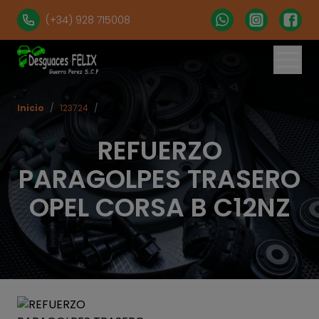
(+34) 928 715008
Inicio
/
123724
/
REFUERZO
PARAGOLPES TRASERO
OPEL CORSA B C12NZ