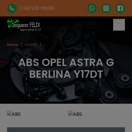
(+34) 928 715008
Inicio
/
124666
/
ABS OPEL ASTRA G
BERLINA Y17DT