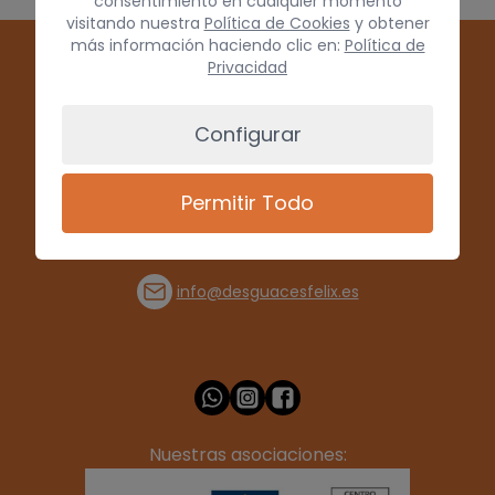
consentimiento en cualquier momento
visitando nuestra
Política de Cookies
y obtener
más información haciendo clic en:
Política de
Privacidad
Configurar
Permitir Todo
(+34) 928 715008
info@desguacesfelix.es
Nuestras asociaciones: