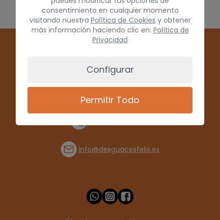
puedes modificar tus opciones de
consentimiento en cualquier momento
visitando nuestra
Política de Cookies
y obtener
más información haciendo clic en:
Política de
Privacidad
Configurar
Permitir Todo
(+34) 928 715008
info@desguacesfelix.es