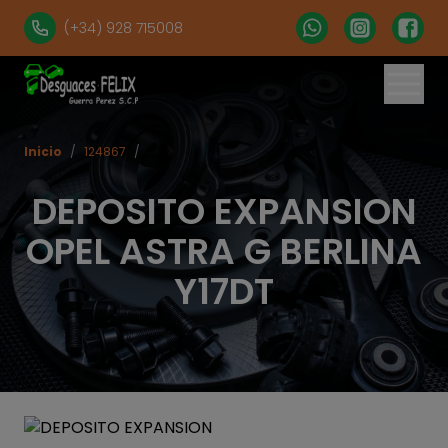
(+34) 928 715008
Inicio
/
124867
/
DEPOSITO EXPANSION
OPEL ASTRA G BERLINA
Y17DT