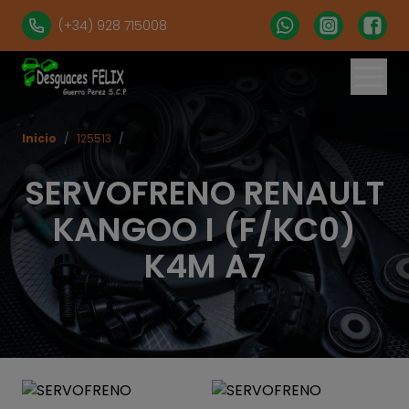
(+34) 928 715008
Inicio
/
125513
/
SERVOFRENO RENAULT
KANGOO I (F/KC0)
K4M A7