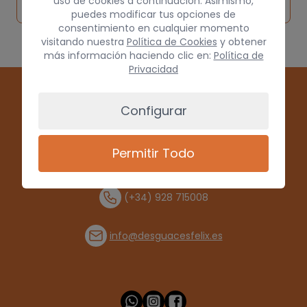
pieza
por
uso de cookies a continuación. Asimismo,
origen
puedes modificar tus opciones de
consentimiento en cualquier momento
visitando nuestra
Política de Cookies
y obtener
más información haciendo clic en:
Política de
Privacidad
Configurar
Permitir Todo
(+34) 928 715008
info@desguacesfelix.es